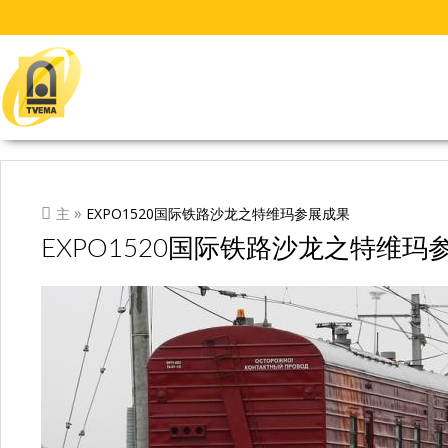
Перейти к основному содержанию
ВЫ ЗДЕСЬ
»
主
EXPO1520国际铁路沙龙之特维玛参展成果
EXPO1520国际铁路沙龙之特维玛