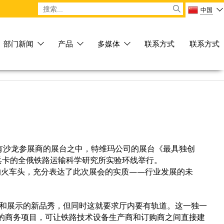
Форма поиска
Search
中国
部门新闻
产品
多媒体
联系方式
联系方式
所有沙龙参展商的展台之中，特维玛公司的展台《最具独创
谢勒兵卡的全俄铁路运输科学研究所实验环线举行。
前飞驰的火车头，充分表达了此次展会的实质——行业发展的未
产和展示的新品秀，但同时这就要求厅内要有轨道。这一独一
的商务项目，可让铁路技术设备生产商和订购商之间直接建