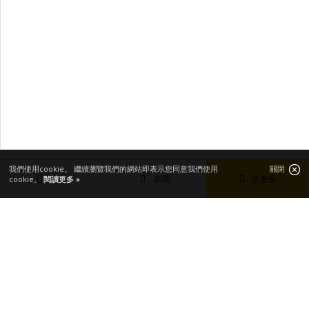
我們使用cookie。 繼續瀏覽我們的網站即表示您同意我們使用
關閉
新聞
生產量
cookie。
閱讀更多 »
主要