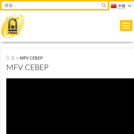
Перейти к основному содержанию
Main menu
Форма поиска
Search
中国
ВЫ ЗДЕСЬ
»
主
MFV СЕВЕР
MFV СЕВЕР