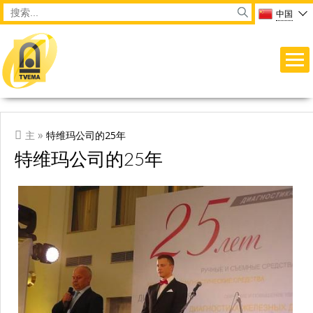
Перейти к основному содержанию
Main menu
Форма поиска
Search
中国
ВЫ ЗДЕСЬ
»
主
特维玛公司的25年
特维玛公司的25年