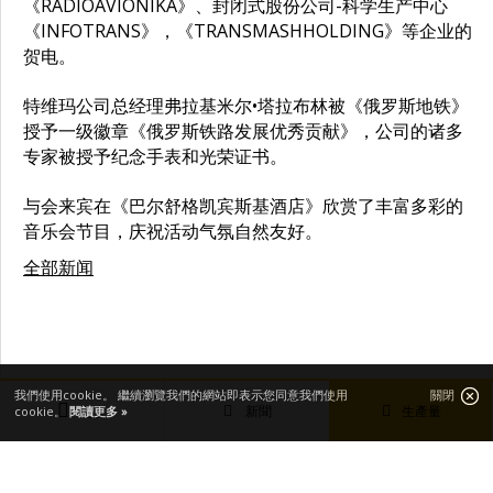
《RADIOAVIONIKA》、封闭式股份公司-科学生产中心
《INFOTRANS》，《TRANSMASHHOLDING》等企业的
贺电。
特维玛公司总经理弗拉基米尔•塔拉布林被《俄罗斯地铁》
授予一级徽章《俄罗斯铁路发展优秀贡献》，公司的诸多
专家被授予纪念手表和光荣证书。
与会来宾在《巴尔舒格凯宾斯基酒店》欣赏了丰富多彩的
音乐会节目，庆祝活动气氛自然友好。
全部新闻
我們使用cookie。 繼續瀏覽我們的網站即表示您同意我們使用
關閉
新聞
生產量
cookie。
閱讀更多 »
主要