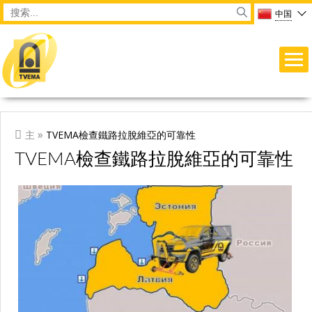
Перейти к основному содержанию
Main menu
Форма поиска
Search
中国
ВЫ ЗДЕСЬ
»
主
TVEMA檢查鐵路拉脫維亞的可靠性
TVEMA檢查鐵路拉脫維亞的可靠性