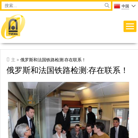
Перейти к основному содержанию
Main menu
Форма поиска
Search
中国
ВЫ ЗДЕСЬ
»
主
俄罗斯和法国铁路检测:存在联系！
俄罗斯和法国铁路检测:存在联系！