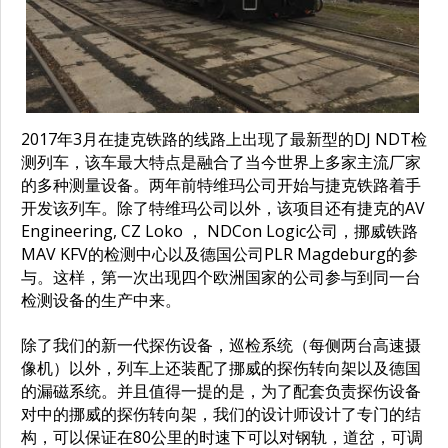
2017年3月在捷克铁路的线路上出现了最新型的DJ NDT检
测列车，该车最大特点是融合了当今世界上多家主流厂家
的多种测量设备。两年前特维玛公司开始与捷克铁路着手
开发该列车。除了特维玛公司以外，该项目还有捷克的AV
Engineering, CZ Loko ， NDCon Logic公司，挪威铁路
MAV KFV的检测中心以及德国公司PLR Magdeburg的参
与。这样，第一次出现四个欧洲国家的公司参与到同一台
检测设备的生产中来。
除了我们的新一代探伤设备，巡检系统（每侧两台高速摄
像机）以外，列车上还装配了挪威的探伤转向架以及德国
的漏磁系统。并且值得一提的是，为了配套负责探伤设备
对中的挪威的探伤转向架，我们的设计师设计了专门的结
构，可以保证在80公里的时速下可以对钢轨，道岔，可调