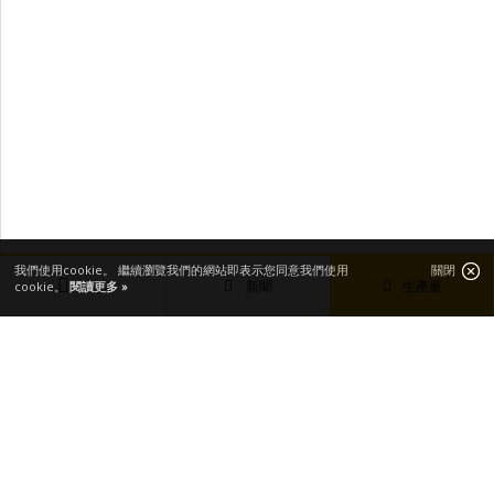
我們使用cookie。 繼續瀏覽我們的網站即表示您同意我們使用
關閉
新聞
生產量
cookie。
閱讀更多 »
主要