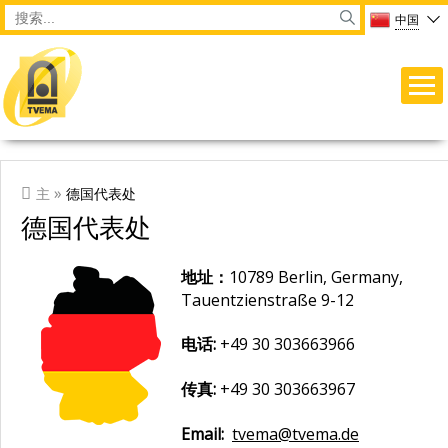
Перейти к основному содержанию
Main menu
Форма поиска
Search
中国
ВЫ ЗДЕСЬ
»
主
德国代表处
德国代表处
地址：
10789 Berlin, Germany,
Tauentzienstraße 9-12
电话:
+49 30 303663966
传真:
+49 30 303663967
Email:
tvema@tvema.de